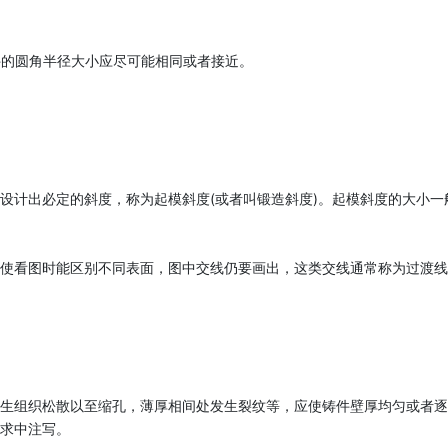
件的圆角半径大小应尽可能相同或者接近。
定的斜度，称为起模斜度(或者叫锻造斜度)。起模斜度的大小一般是1：10
看图时能区别不同表面，图中交线仍要画出，这类交线通常称为过渡线
织松散以至缩孔，薄厚相间处发生裂纹等，应使铸件壁厚均匀或者逐步变化
中注写。