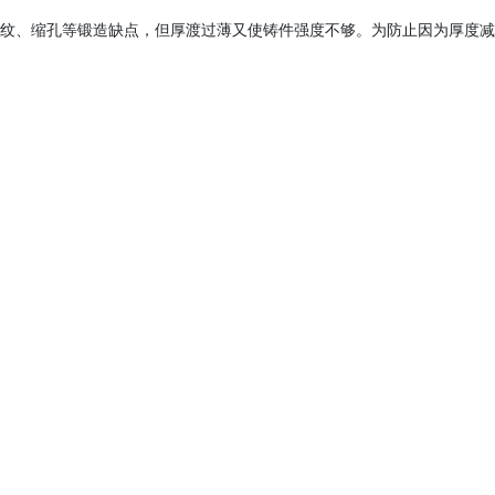
生裂纹、缩孔等锻造缺点，但厚渡过薄又使铸件强度不够。为防止因为厚度减