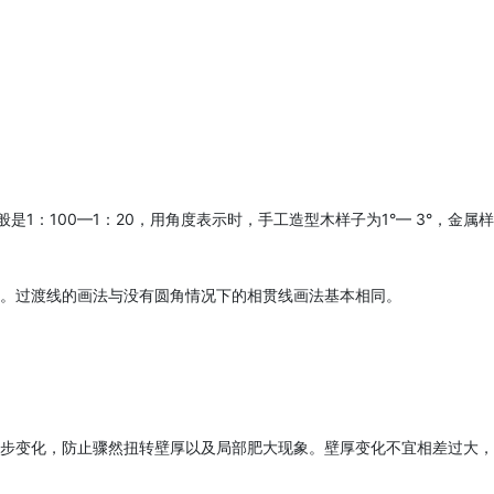
0—1：20，用角度表示时，手工造型木样子为1°— 3°，金属样
。过渡线的画法与没有圆角情况下的相贯线画法基本相同。
，防止骤然扭转壁厚以及局部肥大现象。壁厚变化不宜相差过大，