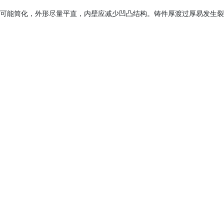
状应尽可能简化，外形尽量平直，内壁应减少凹凸结构。铸件厚渡过厚易发