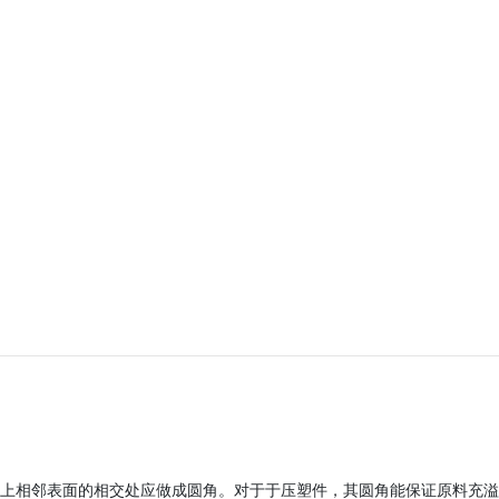
件上相邻表面的相交处应做成圆角。对于于压塑件，其圆角能保证原料充溢