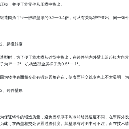
压模，并便于将零件从压模中掏出。
锻造圆角半径一般取壁厚的0.2—0.4倍，可从有关标准中查出。同一铸
2、起模斜度
造型时，为了便于将木模从砂型中掏出，在铸件的内外壁上沿起模方向常设计出必
子为1°— 2°，机构造型金属样子为0.5°— 1°。
因为铸件表面相交处有锻造圆角存在，使表面的交线变患上不太显明，为使
3、铸件壁厚
为保证铸件的锻造质量，避免因壁厚不均冷却结晶速度不同，在壁厚外发生组
为此可在两壁相交处设置过渡斜度。其壁厚有时图中可不注，而在技术请求